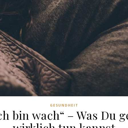
GESUNDHEIT
 ich bin wach“ – Was Du 
wirklich tun kannst